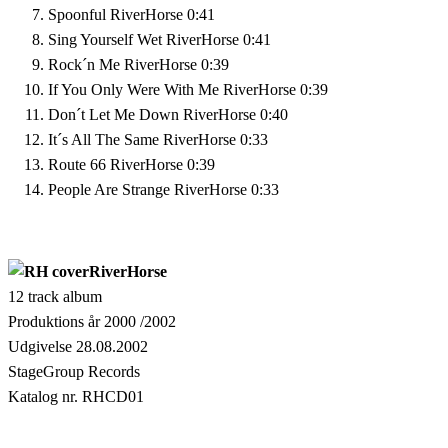
Spoonful
RiverHorse
0:41
Sing Yourself Wet
RiverHorse
0:41
Rock´n Me
RiverHorse
0:39
If You Only Were With Me
RiverHorse
0:39
Don´t Let Me Down
RiverHorse
0:40
It´s All The Same
RiverHorse
0:33
Route 66
RiverHorse
0:39
People Are Strange
RiverHorse
0:33
RiverHorse
12 track album
Produktions år 2000 /2002
Udgivelse 28.08.2002
StageGroup Records
Katalog nr. RHCD01