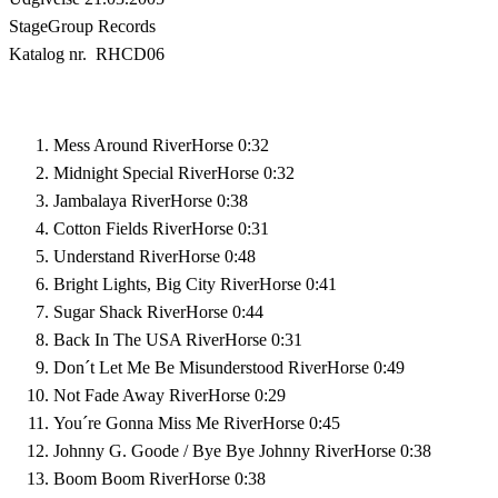
StageGroup Records
Katalog nr. RHCD06
Mess Around
RiverHorse
0:32
Midnight Special
RiverHorse
0:32
Jambalaya
RiverHorse
0:38
Cotton Fields
RiverHorse
0:31
Understand
RiverHorse
0:48
Bright Lights, Big City
RiverHorse
0:41
Sugar Shack
RiverHorse
0:44
Back In The USA
RiverHorse
0:31
Don´t Let Me Be Misunderstood
RiverHorse
0:49
Not Fade Away
RiverHorse
0:29
You´re Gonna Miss Me
RiverHorse
0:45
Johnny G. Goode / Bye Bye Johnny
RiverHorse
0:38
Boom Boom
RiverHorse
0:38