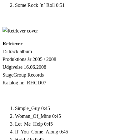
Some Rock ´n´ Roll
0:51
Retriever
15 track album
Produktions år 2005 / 2008
Udgivelse 16.06.2008
StageGroup Records
Katalog nr. RHCD07
Simple_Guy
0:45
Woman_Of_Mine
0:45
Let_Me_Help
0:45
If_You_Come_Along
0:45
Hold_On
0:45