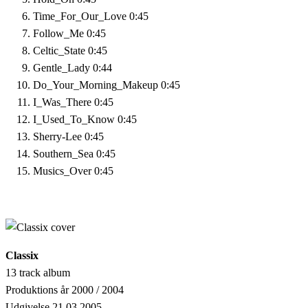
Time_For_Our_Love
0:45
Follow_Me
0:45
Celtic_State
0:45
Gentle_Lady
0:44
Do_Your_Morning_Makeup
0:45
I_Was_There
0:45
I_Used_To_Know
0:45
Sherry-Lee
0:45
Southern_Sea
0:45
Musics_Over
0:45
Classix
13 track album
Produktions år 2000 / 2004
Udgivelse 21.03.2005