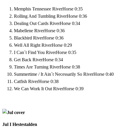
Memphis Tennessee
RiverHorse
0:35
Rolling And Tumbling
RiverHorse
0:36
Dealing Out Cards
RiverHorse
0:34
Mabellene
RiverHorse
0:36
Blackbird
RiverHorse
0:36
Well All Right
RiverHorse
0:29
I Can´t Find You
RiverHorse
0:35
Get Back
RiverHorse
0:34
Times Are Turning
RiverHorse
0:38
Summertime / It Ain´t Necessarily So
RiverHorse
0:40
Catfish
RiverHorse
0:38
We Can Work It Out
RiverHorse
0:39
Jul I Hestestalden